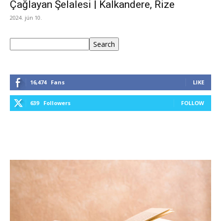
Çağlayan Şelalesi | Kalkandere, Rize
2024. jún 10.
Keresés
Search
16,474
Fans
LIKE
639
Followers
FOLLOW