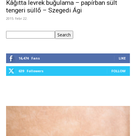
Kâğıtta levrek buğulama – papírban sült
tengeri süllő – Szegedi Ági
2015. febr 22.
Keresés
Search
16,474
Fans
LIKE
639
Followers
FOLLOW