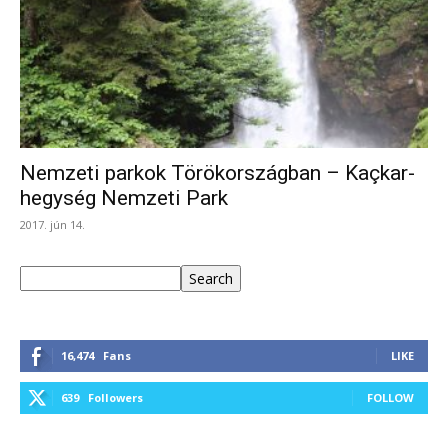
Nemzeti parkok Törökországban – Kaçkar-
hegység Nemzeti Park
2017. jún 14.
Keresés
Search
16,474
Fans
LIKE
639
Followers
FOLLOW