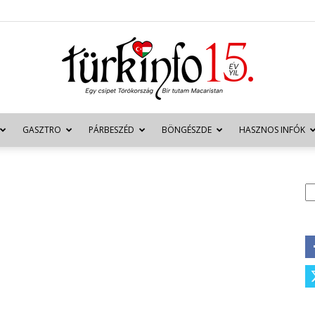
GASZTRO
PÁRBESZÉD
BÖNGÉSZDE
HASZNOS INFÓK
Türkinfo
K