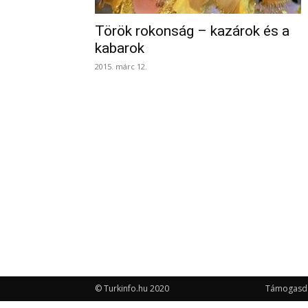
Török rokonság – kazárok és a
kabarok
2015. márc 12.
© Turkinfo.hu 2020
Támogasd a