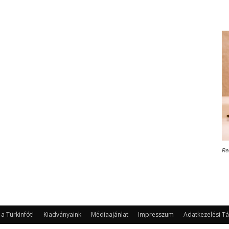
Re
 Türkinfót!
Kiadványaink
Médiaajánlat
Impresszum
Adatkezelési Tá