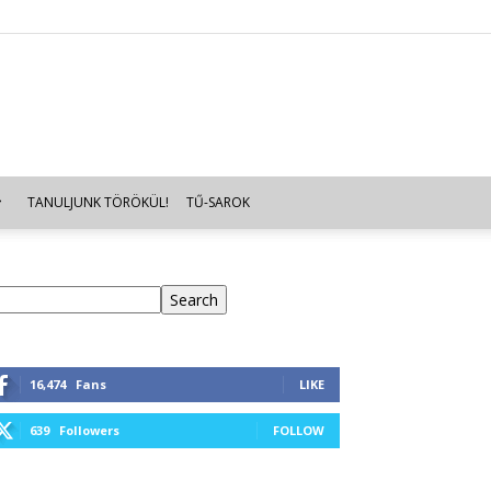
TANULJUNK TÖRÖKÜL!
TŰ-SAROK
eresés
Search
16,474
Fans
LIKE
639
Followers
FOLLOW