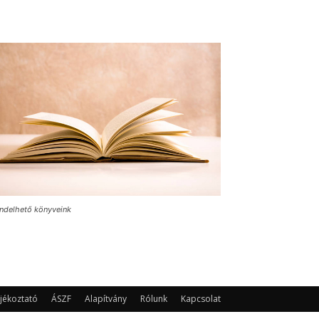
ndelhető könyveink
jékoztató
ÁSZF
Alapítvány
Rólunk
Kapcsolat