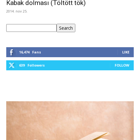
Kabak dolması (Töltött tök)
2014. nov 25.
Keresés
Search
16,474
Fans
LIKE
639
Followers
FOLLOW