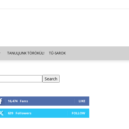
TANULJUNK TÖRÖKÜL!
TŰ-SAROK
eresés
Search
16,474
Fans
LIKE
639
Followers
FOLLOW