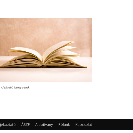
ndelhető könyveink
jékoztató
ÁSZF
Alapítvány
Rólunk
Kapcsolat