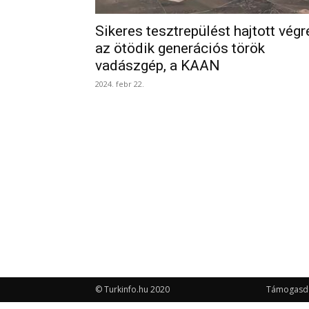
Sikeres tesztrepülést hajtott végr
az ötödik generációs török
vadászgép, a KAAN
2024. febr 22.
© Turkinfo.hu 2020
Támogasd a