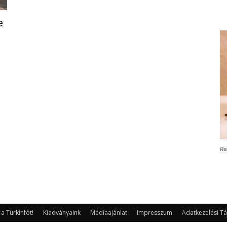
e
Re
 Türkinfót!
Kiadványaink
Médiaajánlat
Impresszum
Adatkezelési Tá