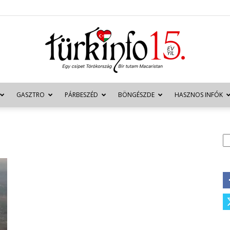
GASZTRO
PÁRBESZÉD
BÖNGÉSZDE
HASZNOS INFÓK
Türkinfo
K