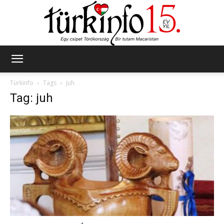
Türkinfo
Türkinfo
Tags
Juh
Tag: juh