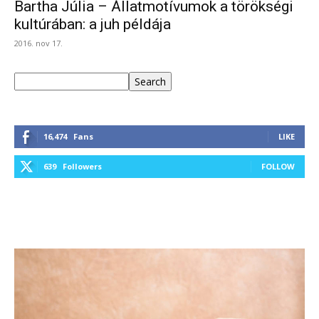
Bartha Júlia – Állatmotívumok a törökségi
kultúrában: a juh példája
2016. nov 17.
Keresés
Search
16,474
Fans
LIKE
639
Followers
FOLLOW