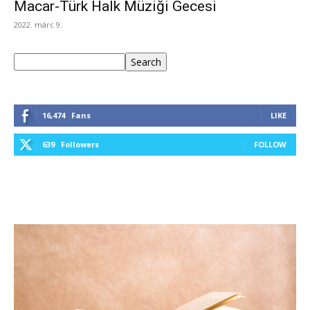
Macar-Türk Halk Müziği Gecesi
2022. márc 9.
Keresés
Search
16,474
Fans
LIKE
639
Followers
FOLLOW