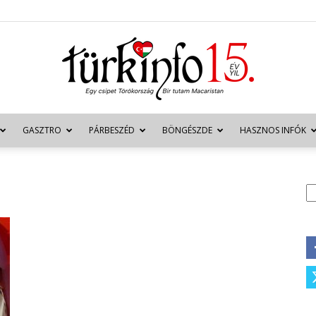
GASZTRO
PÁRBESZÉD
BÖNGÉSZDE
HASZNOS INFÓK
Türkinfo
K