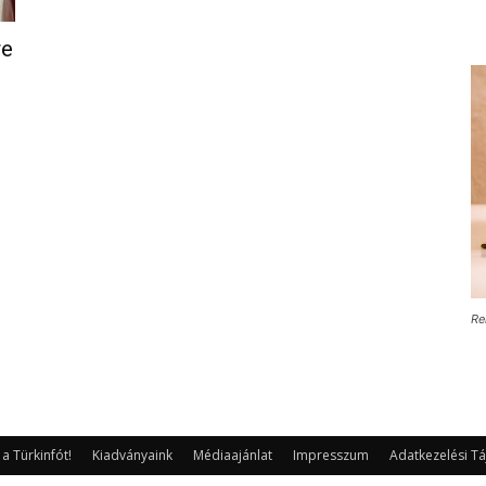
re
Re
 Türkinfót!
Kiadványaink
Médiaajánlat
Impresszum
Adatkezelési Tá