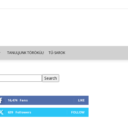
TANULJUNK TÖRÖKÜL!
TŰ-SAROK
eresés
Search
16,474
Fans
LIKE
639
Followers
FOLLOW