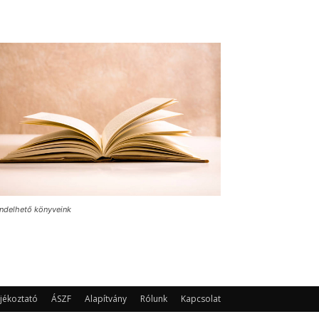
ndelhető könyveink
jékoztató
ÁSZF
Alapítvány
Rólunk
Kapcsolat