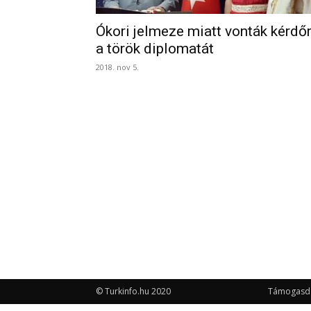
Ókori jelmeze miatt vonták kérdő
a török diplomatát
2018. nov 5.
© Turkinfo.hu 2020
Támogasd a