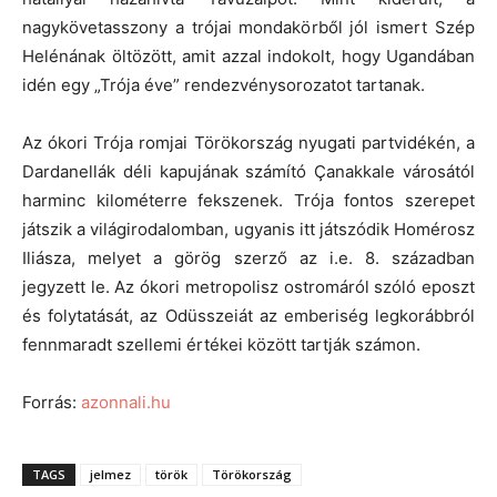
nagykövetasszony a trójai mondakörből jól ismert Szép
Helénának öltözött, amit azzal indokolt, hogy Ugandában
idén egy „Trója éve” rendezvénysorozatot tartanak.
Az ókori Trója romjai Törökország nyugati partvidékén, a
Dardanellák déli kapujának számító Çanakkale városától
harminc kilométerre fekszenek. Trója fontos szerepet
játszik a világirodalomban, ugyanis itt játszódik Homérosz
Iliásza, melyet a görög szerző az i.e. 8. században
jegyzett le. Az ókori metropolisz ostromáról szóló eposzt
és folytatását, az Odüsszeiát az emberiség legkorábbról
fennmaradt szellemi értékei között tartják számon.
Forrás:
azonnali.hu
TAGS
jelmez
török
Törökország