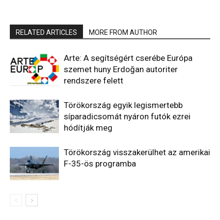
RELATED ARTICLES
MORE FROM AUTHOR
Arte: A segítségért cserébe Európa
szemet huny Erdoğan autoriter
rendszere felett
Törökország egyik legismertebb
síparadicsomát nyáron futók ezrei
hódítják meg
Törökország visszakerülhet az amerikai
F-35-ös programba