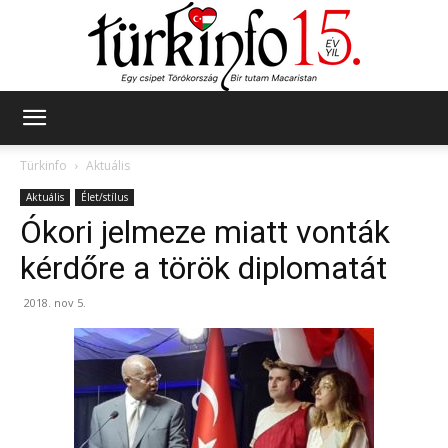
Türkinfo
Türkinfo
Aktuális
Aktuális
Élet/stílus
Ókori jelmeze miatt vonták
kérdőre a török diplomatát
2018. nov 5.