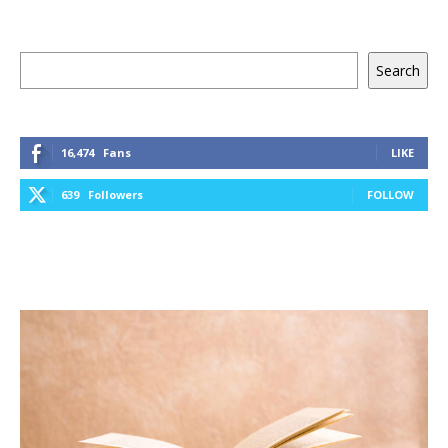
Keresés
Search
16,474
Fans
LIKE
639
Followers
FOLLOW