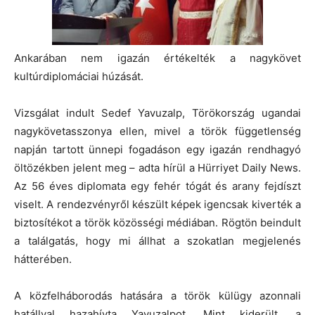
Ankarában nem igazán értékelték a nagykövet
kultúrdiplomáciai húzását.
Vizsgálat indult Sedef Yavuzalp, Törökország ugandai
nagykövetasszonya ellen, mivel a török függetlenség
napján tartott ünnepi fogadáson egy igazán rendhagyó
öltözékben jelent meg – adta hírül a Hürriyet Daily News.
Az 56 éves diplomata egy fehér tógát és arany fejdíszt
viselt. A rendezvényről készült képek igencsak kiverték a
biztosítékot a török közösségi médiában. Rögtön beindult
a találgatás, hogy mi állhat a szokatlan megjelenés
hátterében.
A közfelháborodás hatására a török külügy azonnali
hatállyal hazahívta Yavuzalpot. Mint kiderült, a