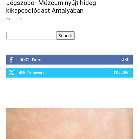
Jégszobor Múzeum nyújt hideg
kikapcsolódást Antalyában
2018. júl 9.
Keresés
Search
16,474
Fans
LIKE
639
Followers
FOLLOW