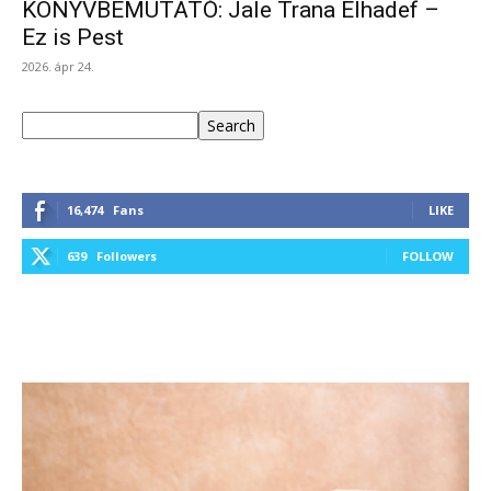
KÖNYVBEMUTATÓ: Jale Trana Elhadef –
Ez is Pest
2026. ápr 24.
Keresés
Search
16,474
Fans
LIKE
639
Followers
FOLLOW