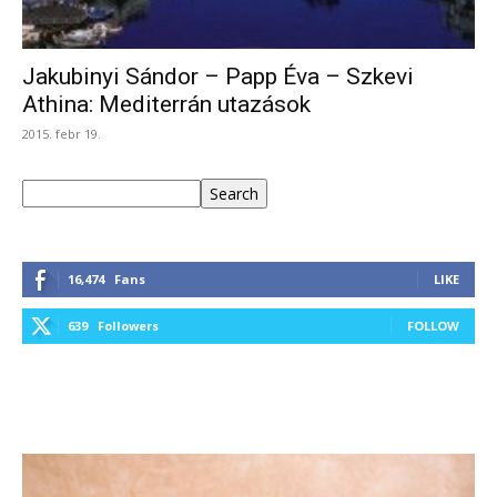
Jakubinyi Sándor – Papp Éva – Szkevi
Athina: Mediterrán utazások
2015. febr 19.
Keresés
Search
16,474
Fans
LIKE
639
Followers
FOLLOW