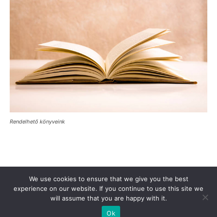
Rendelhető könyveink
Támogasd a Türkinfót!
Kiadványaink
Médiaajánlat
We use cookies to ensure that we give you the best
experience on our website. If you continue to use this site we
Impresszum
Adatkezelési Tájékoztató
ÁSZF
Alapítvány
will assume that you are happy with it.
Rólunk
Kapcsolat
Ok
© Turkinfo.hu 2020