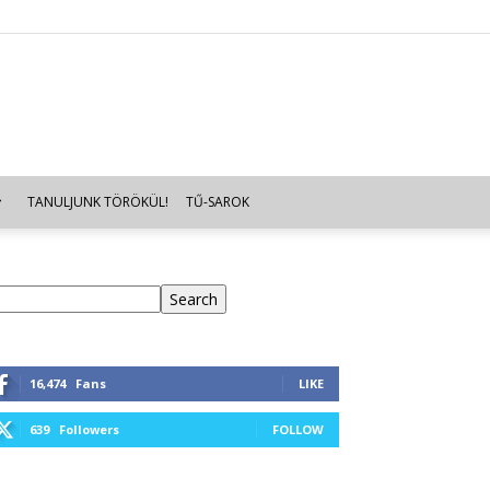
TANULJUNK TÖRÖKÜL!
TŰ-SAROK
eresés
Search
16,474
Fans
LIKE
639
Followers
FOLLOW