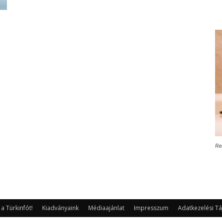
Re
 Türkinfót!
Kiadványaink
Médiaajánlat
Impresszum
Adatkezelési Tá