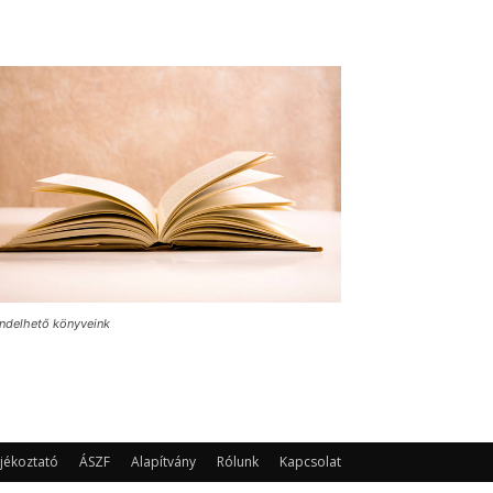
ndelhető könyveink
jékoztató
ÁSZF
Alapítvány
Rólunk
Kapcsolat