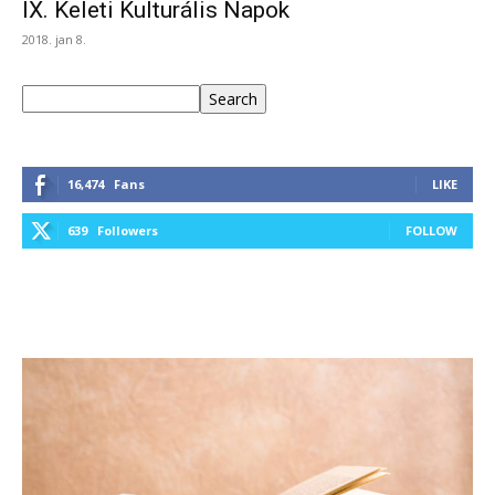
IX. Keleti Kulturális Napok
2018. jan 8.
Keresés
Search
16,474
Fans
LIKE
639
Followers
FOLLOW