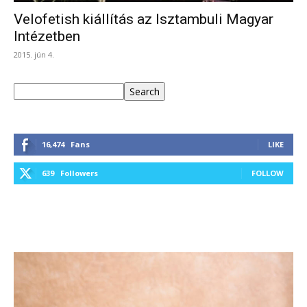
Velofetish kiállítás az Isztambuli Magyar
Intézetben
2015. jún 4.
Keresés
Search
16,474
Fans
LIKE
639
Followers
FOLLOW