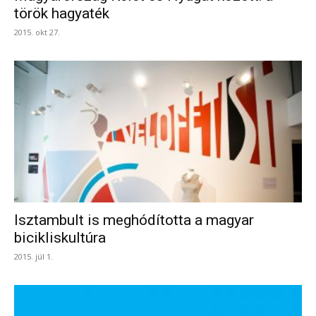
török hagyaték
2015. okt 27.
Isztambult is meghódította a magyar
bicikliskultúra
2015. júl 1.