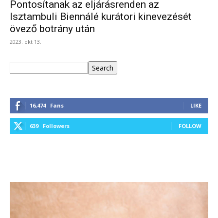
Pontosítanak az eljárásrenden az
Isztambuli Biennálé kurátori kinevezését
övező botrány után
2023. okt 13.
Keresés
Search
16,474
Fans
LIKE
639
Followers
FOLLOW