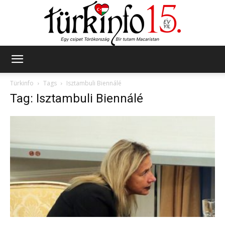
Türkinfo
Türkinfo
Tags
Isztambuli Biennálé
Tag: Isztambuli Biennálé