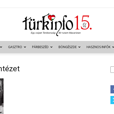
GASZTRO
PÁRBESZÉD
BÖNGÉSZDE
HASZNOS INFÓK
Türkinfo
ntézet
K