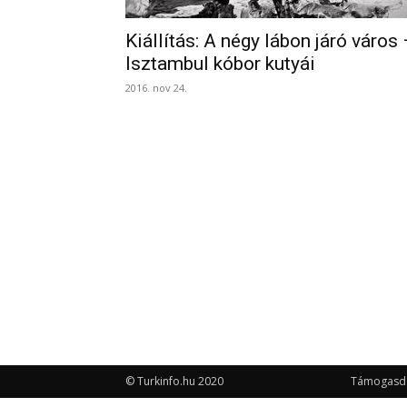
Kiállítás: A négy lábon járó város
Isztambul kóbor kutyái
2016. nov 24.
© Turkinfo.hu 2020
Támogasd a