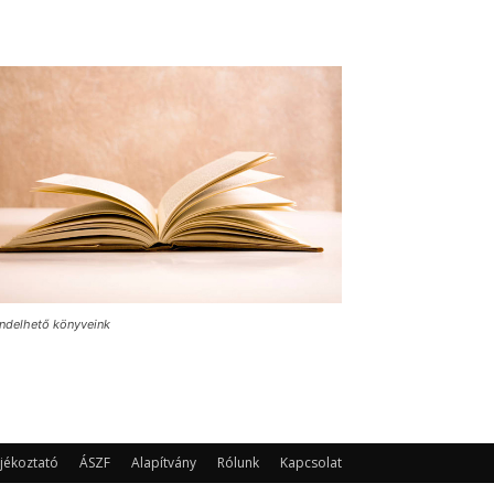
ndelhető könyveink
jékoztató
ÁSZF
Alapítvány
Rólunk
Kapcsolat