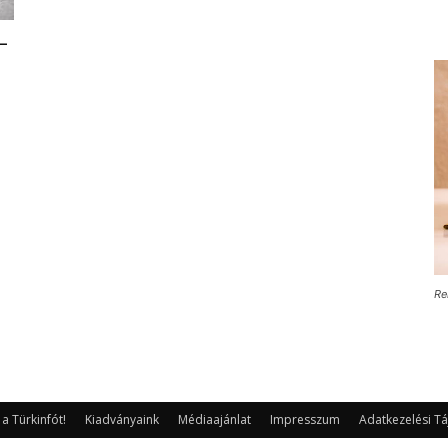
 –
Re
 Türkinfót!
Kiadványaink
Médiaajánlat
Impresszum
Adatkezelési Tá