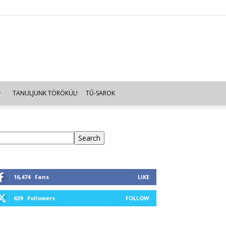
TANULJUNK TÖRÖKÜL!
TŰ-SAROK
eresés
Search
16,474
Fans
LIKE
639
Followers
FOLLOW