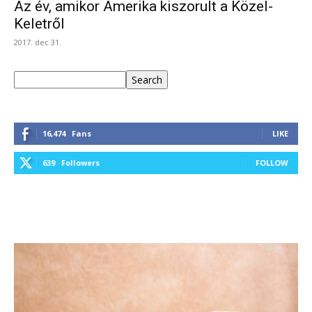
Az év, amikor Amerika kiszorult a Közel-
Keletről
2017. dec 31.
Keresés
Search
16,474
Fans
LIKE
639
Followers
FOLLOW