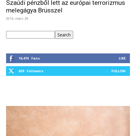
Szaúdi pénzből lett az európai terrorizmus
melegágya Brüsszel
2016. márc 29.
Keresés
Search
16,474
Fans
LIKE
639
Followers
FOLLOW