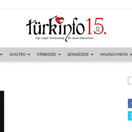
GASZTRO
PÁRBESZÉD
BÖNGÉSZDE
HASZNOS INFÓK
Türkinfo
K