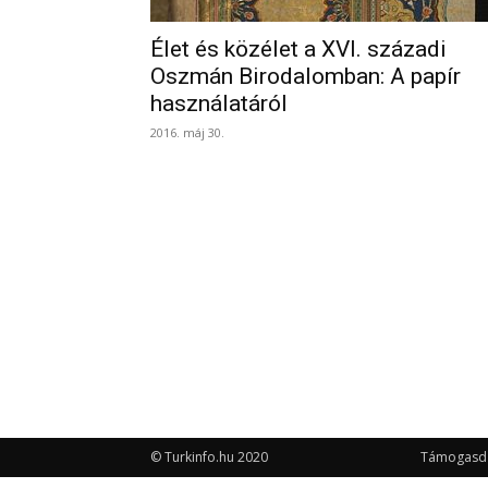
Élet és közélet a XVI. századi
Oszmán Birodalomban: A papír
használatáról
2016. máj 30.
© Turkinfo.hu 2020
Támogasd a