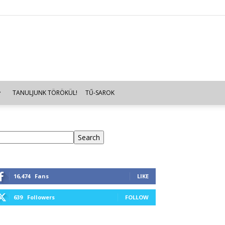
TANULJUNK TÖRÖKÜL!
TŰ-SAROK
eresés
Search
16,474
Fans
LIKE
639
Followers
FOLLOW