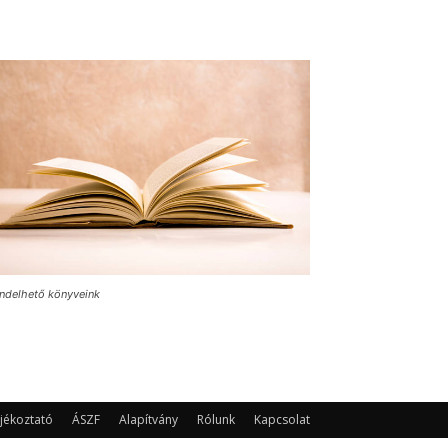
ndelhető könyveink
jékoztató
ÁSZF
Alapítvány
Rólunk
Kapcsolat