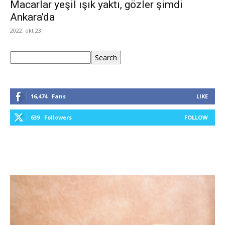
Macarlar yeşil ışık yaktı, gözler şimdi
Ankara’da
2022. okt 23.
Keresés
Search
16,474
Fans
LIKE
639
Followers
FOLLOW