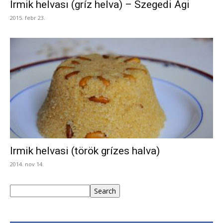
Irmik helvası (gríz helva) – Szegedi Ági
2015. febr 23.
Irmik helvasi (török grízes halva)
2014. nov 14.
Keresés
Search