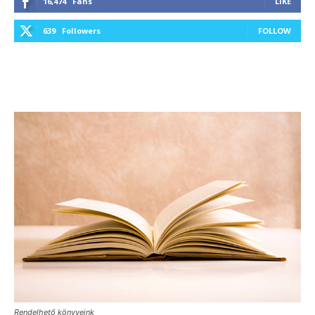
16,474
Fans
LIKE
639
Followers
FOLLOW
Rendelhető könyveink