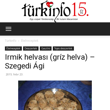
Türkinfo
Türkinfo
Ételreceptek
Ételreceptek
Desszertek
Gasztro
Tejes desszertek
Irmik helvası (gríz helva) –
Szegedi Ági
2015. febr 23.