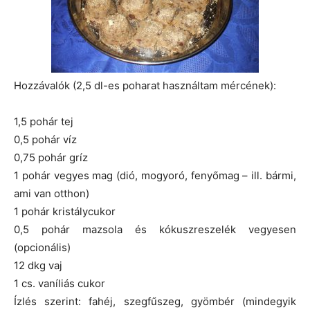
Hozzávalók (2,5 dl-es poharat használtam mércének):
1,5 pohár tej
0,5 pohár víz
0,75 pohár gríz
1 pohár vegyes mag (dió, mogyoró, fenyőmag – ill. bármi,
ami van otthon)
1 pohár kristálycukor
0,5 pohár mazsola és kókuszreszelék vegyesen
(opcionális)
12 dkg vaj
1 cs. vaníliás cukor
Ízlés szerint: fahéj, szegfűszeg, gyömbér (mindegyik