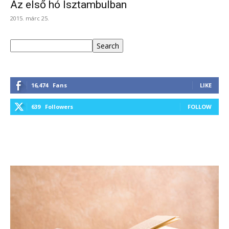
Az első hó Isztambulban
2015. márc 25.
Keresés
Search
16,474
Fans
LIKE
639
Followers
FOLLOW