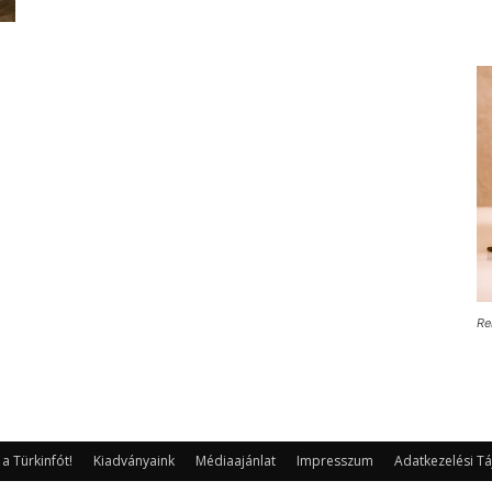
Re
 Türkinfót!
Kiadványaink
Médiaajánlat
Impresszum
Adatkezelési Tá