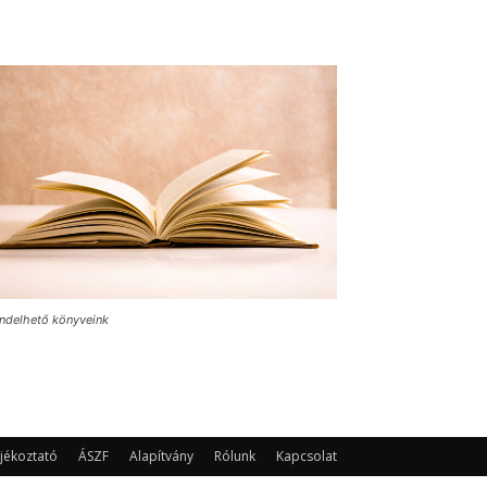
ndelhető könyveink
jékoztató
ÁSZF
Alapítvány
Rólunk
Kapcsolat