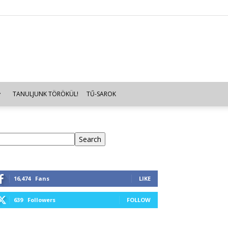
TANULJUNK TÖRÖKÜL!
TŰ-SAROK
eresés
Search
16,474
Fans
LIKE
639
Followers
FOLLOW