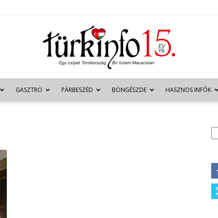
GASZTRO
PÁRBESZÉD
BÖNGÉSZDE
HASZNOS INFÓK
Türkinfo
K