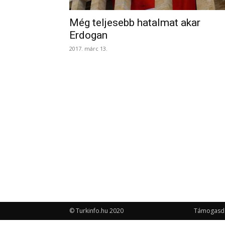
Még teljesebb hatalmat akar
Erdogan
2017. márc 13.
© Turkinfo.hu 2020
Támogasd a