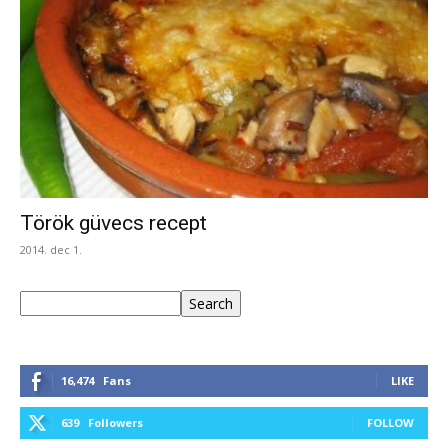
Török güvecs recept
2014. dec 1.
Keresés
Search
16,474
Fans
LIKE
639
Followers
FOLLOW