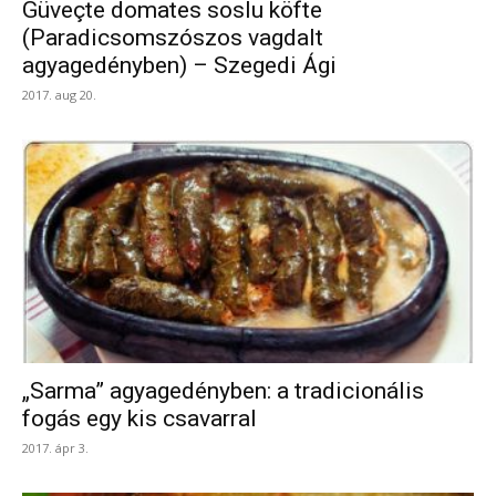
Güveçte domates soslu köfte
(Paradicsomszószos vagdalt
agyagedényben) – Szegedi Ági
2017. aug 20.
„Sarma” agyagedényben: a tradicionális
fogás egy kis csavarral
2017. ápr 3.