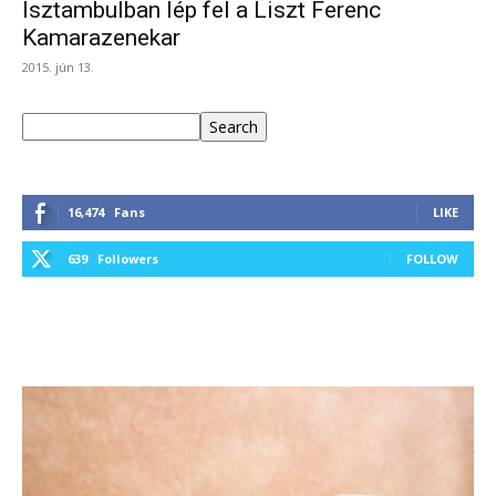
Isztambulban lép fel a Liszt Ferenc
Kamarazenekar
2015. jún 13.
Keresés
Search
16,474
Fans
LIKE
639
Followers
FOLLOW