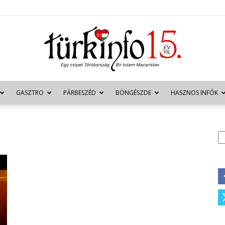
GASZTRO
PÁRBESZÉD
BÖNGÉSZDE
HASZNOS INFÓK
Türkinfo
K