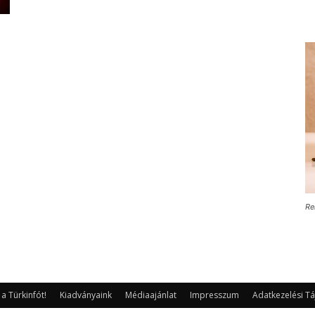
Re
 Türkinfót!
Kiadványaink
Médiaajánlat
Impresszum
Adatkezelési Tá