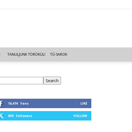
TANULJUNK TÖRÖKÜL!
TŰ-SAROK
eresés
Search
16,474
Fans
LIKE
639
Followers
FOLLOW