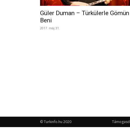
Güler Duman – Türkülerle Gömün
Beni
2017. máj 31.
© Turkinfo.hu 2020
Támogasd a