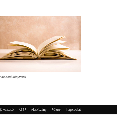
ndelhető könyveink
jékoztató
ÁSZF
Alapítvány
Rólunk
Kapcsolat