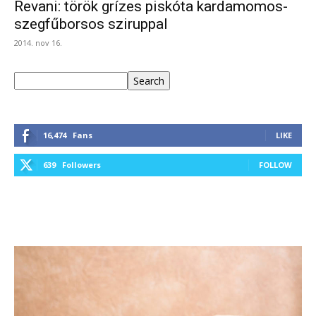
Revani: török grízes piskóta kardamomos-
szegfűborsos sziruppal
2014. nov 16.
Keresés
Search
16,474
Fans
LIKE
639
Followers
FOLLOW