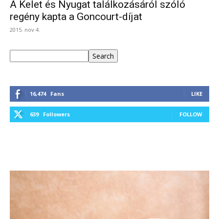
A Kelet és Nyugat találkozásáról szóló
regény kapta a Goncourt-díjat
2015. nov 4.
Keresés
Search
16,474
Fans
LIKE
639
Followers
FOLLOW