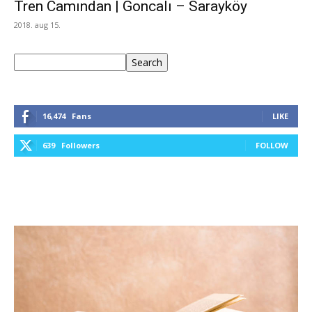
Tren Camından | Goncalı – Sarayköy
2018. aug 15.
Keresés
Search
16,474
Fans
LIKE
639
Followers
FOLLOW