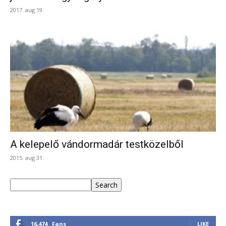
2017. aug 19.
A kelepelő vándormadár testközelből
2015. aug 31.
Keresés
Search
16,474
Fans
LIKE