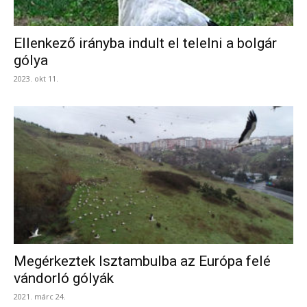
Ellenkező irányba indult el telelni a bolgár
gólya
2023. okt 11.
Megérkeztek Isztambulba az Európa felé
vándorló gólyák
2021. márc 24.