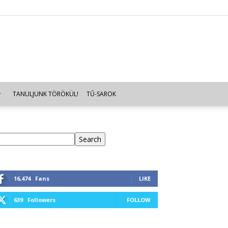
TANULJUNK TÖRÖKÜL!
TŰ-SAROK
eresés
Search
16,474
Fans
LIKE
639
Followers
FOLLOW