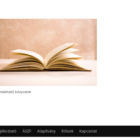
ndelhető könyveink
jékoztató
ÁSZF
Alapítvány
Rólunk
Kapcsolat