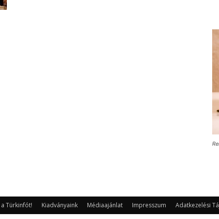
Re
 Türkinfót!
Kiadványaink
Médiaajánlat
Impresszum
Adatkezelési Tá