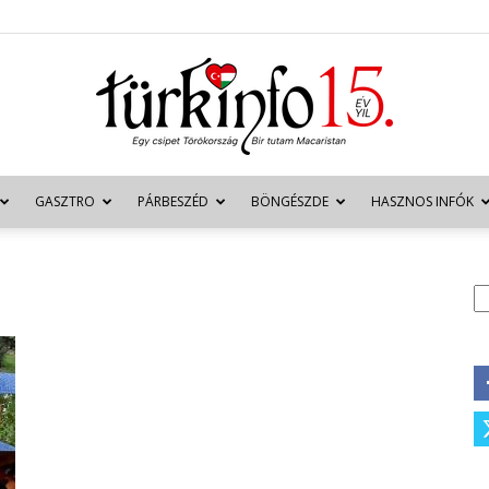
GASZTRO
PÁRBESZÉD
BÖNGÉSZDE
HASZNOS INFÓK
Türkinfo
K