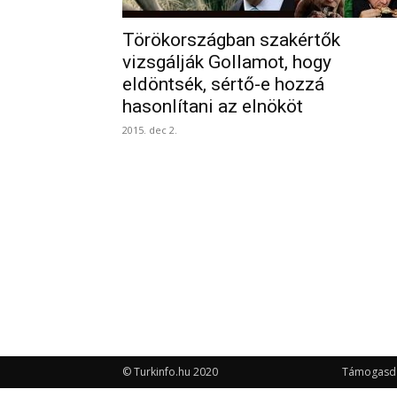
Törökországban szakértők
vizsgálják Gollamot, hogy
eldöntsék, sértő-e hozzá
hasonlítani az elnököt
2015. dec 2.
© Turkinfo.hu 2020
Támogasd a