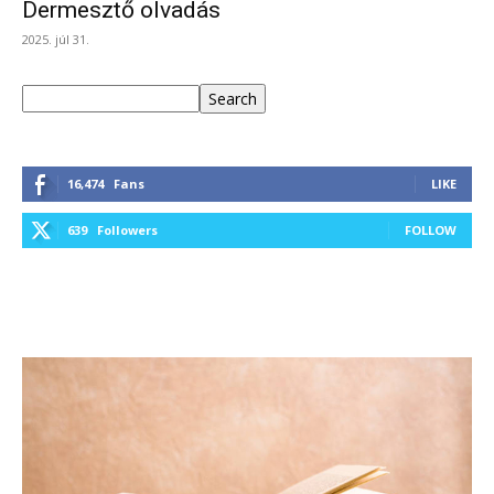
Dermesztő olvadás
2025. júl 31.
Keresés
Search
16,474
Fans
LIKE
639
Followers
FOLLOW