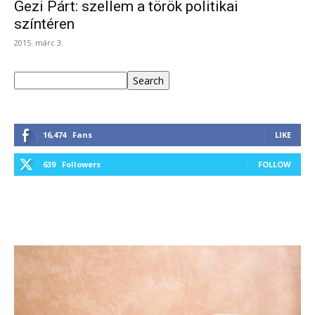
Gezi Párt: szellem a török politikai
színtéren
2015. márc 3.
Keresés
Search
16,474
Fans
LIKE
639
Followers
FOLLOW