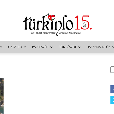
GASZTRO
PÁRBESZÉD
BÖNGÉSZDE
HASZNOS INFÓK
Türkinfo
K