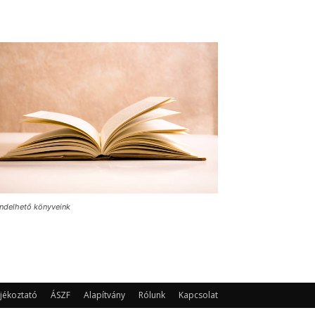
ndelhető könyveink
jékoztató
ÁSZF
Alapítvány
Rólunk
Kapcsolat