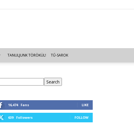
TANULJUNK TÖRÖKÜL!
TŰ-SAROK
eresés
Search
16,474
Fans
LIKE
639
Followers
FOLLOW