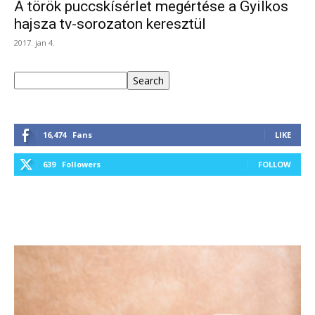
A török puccskísérlet megértése a Gyilkos
hajsza tv-sorozaton keresztül
2017. jan 4.
Keresés
Search
16,474
Fans
LIKE
639
Followers
FOLLOW