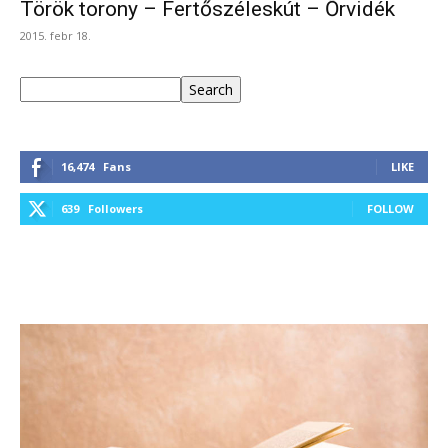
Török torony – Fertőszéleskút – Őrvidék
2015. febr 18.
Keresés
Search
16,474
Fans
LIKE
639
Followers
FOLLOW