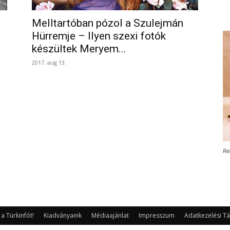
Melltartóban pózol a Szulejmán
Hürremje – Ilyen szexi fotók
készültek Meryem...
2017. aug 13.
Re
 Türkinfót!
Kiadványaink
Médiaajánlat
Impresszum
Adatkezelési Tá