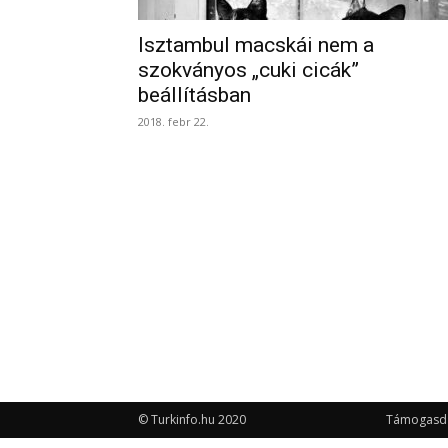
Isztambul macskái nem a
szokványos „cuki cicák”
beállításban
2018. febr 22.
© Turkinfo.hu 2020
Támogasd a