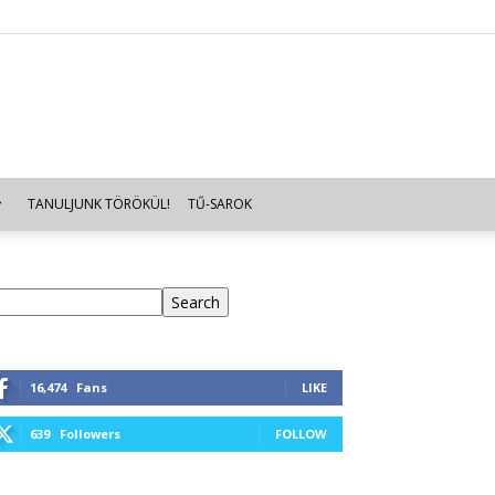
TANULJUNK TÖRÖKÜL!
TŰ-SAROK
eresés
Search
16,474
Fans
LIKE
639
Followers
FOLLOW