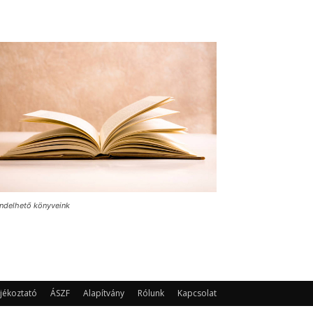
ndelhető könyveink
jékoztató
ÁSZF
Alapítvány
Rólunk
Kapcsolat