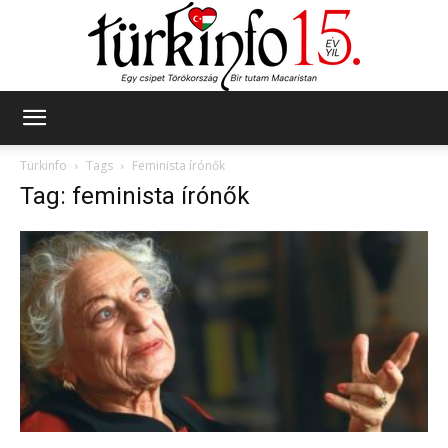
Türkinfo
Türkinfo
Tags
Feminista írónők
Tag: feminista írónők