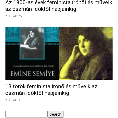
Az 1900-as évek feminista írónői és műveik
az oszmán időktől napjainkig
2018. okt 25.
13 török feminista írónő és műveik az
oszmán időktől napjainkig
2018. okt 18.
Keresés
Search