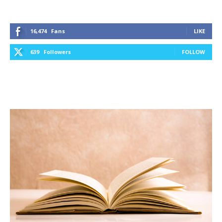
16,474
Fans
LIKE
639
Followers
FOLLOW