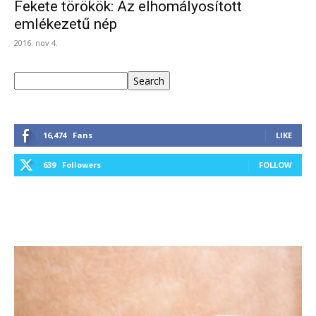
Fekete törökök: Az elhomályosított
emlékezetű nép
2016. nov 4.
Keresés
Search
16,474
Fans
LIKE
639
Followers
FOLLOW