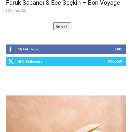
Faruk Sabancı & Ece Seçkin – Bon Voyage
2021. nov 22.
Keresés
Search
16,474
Fans
LIKE
639
Followers
FOLLOW