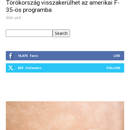
Törökország visszakerülhet az amerikai F-
35-ös programba
2026. júl 8.
Keresés
Search
16,474
Fans
LIKE
639
Followers
FOLLOW