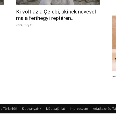
Ki volt az a Çelebi, akinek nevével
ma a ferihegyi reptéren...
2024. máj 15.
Re
 Türkinfót!
Kiadványaink
Médiaajánlat
Impresszum
Adatkezelési Tá