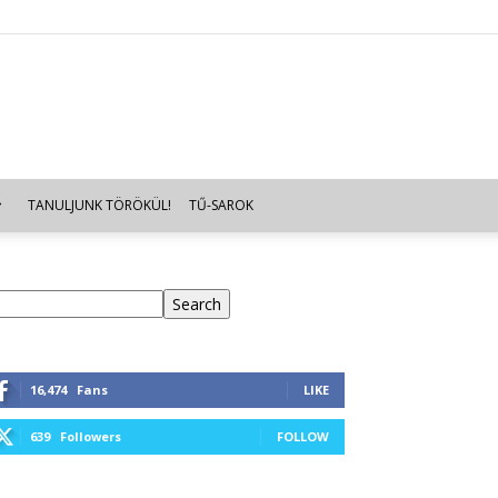
TANULJUNK TÖRÖKÜL!
TŰ-SAROK
eresés
Search
16,474
Fans
LIKE
639
Followers
FOLLOW