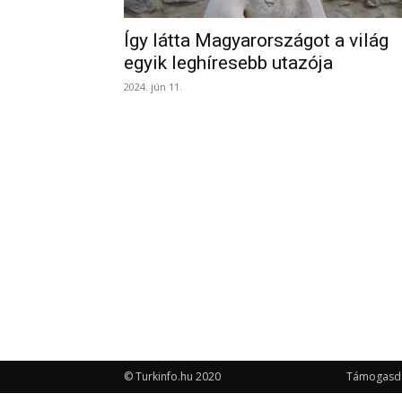
Így látta Magyarországot a világ
egyik leghíresebb utazója
2024. jún 11.
© Turkinfo.hu 2020
Támogasd a