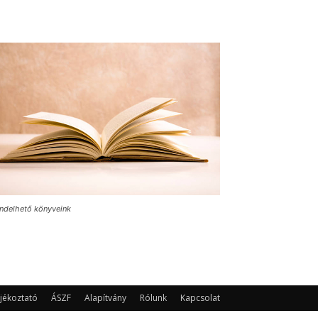
ndelhető könyveink
jékoztató
ÁSZF
Alapítvány
Rólunk
Kapcsolat