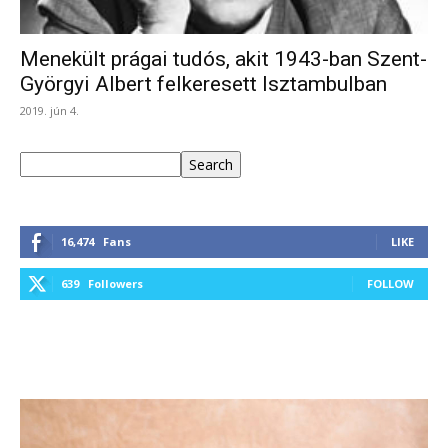
Menekült prágai tudós, akit 1943-ban Szent-
Györgyi Albert felkeresett Isztambulban
2019. jún 4.
Keresés
Search
16,474
Fans
LIKE
639
Followers
FOLLOW