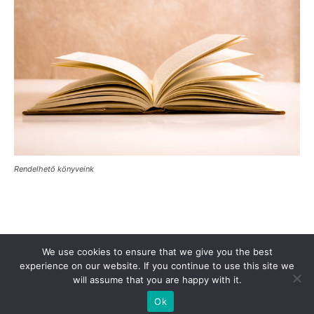
Rendelhető könyveink
Támogasd a Türkinfót!
Kiadványaink
Médiaajánlat
We use cookies to ensure that we give you the best
experience on our website. If you continue to use this site we
Impresszum
Adatkezelési Tájékoztató
ÁSZF
Alapítvány
will assume that you are happy with it.
Rólunk
Kapcsolat
Ok
© Turkinfo.hu 2020