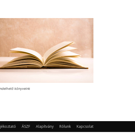
ndelhető könyveink
jékoztató
ÁSZF
Alapítvány
Rólunk
Kapcsolat