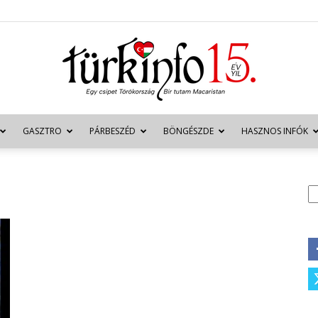
GASZTRO
PÁRBESZÉD
BÖNGÉSZDE
HASZNOS INFÓK
Türkinfo
K