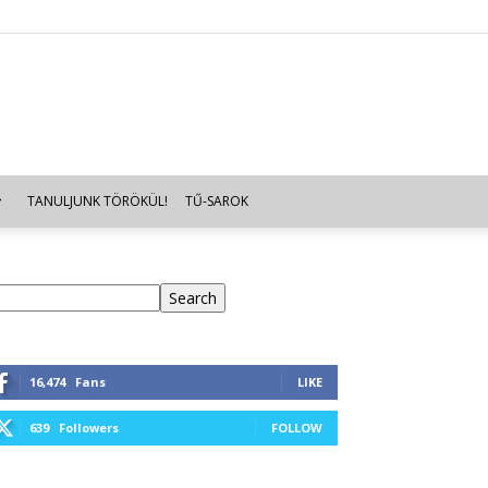
TANULJUNK TÖRÖKÜL!
TŰ-SAROK
eresés
Search
16,474
Fans
LIKE
639
Followers
FOLLOW