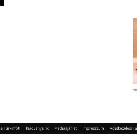
Re
 Türkinfót!
Kiadványaink
Médiaajánlat
Impresszum
Adatkezelési Tá