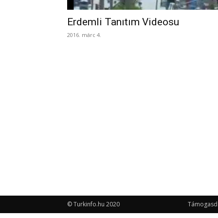
Erdemli Tanıtım Videosu
2016. márc 4.
© Turkinfo.hu 2020
Támogasd a