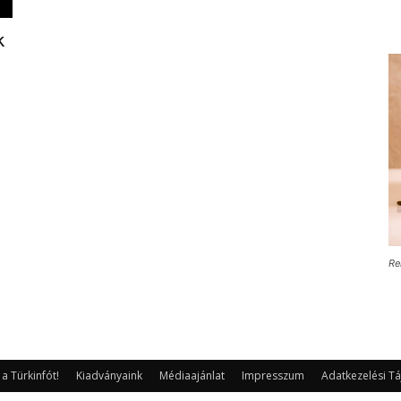
k
Re
 Türkinfót!
Kiadványaink
Médiaajánlat
Impresszum
Adatkezelési Tá