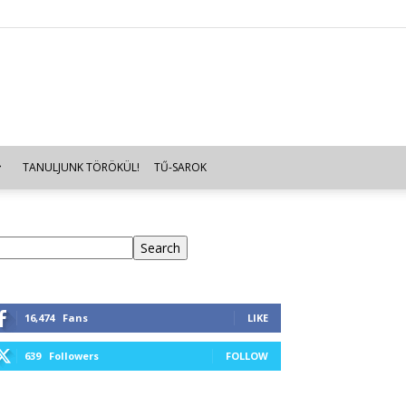
TANULJUNK TÖRÖKÜL!
TŰ-SAROK
eresés
Search
16,474
Fans
LIKE
639
Followers
FOLLOW