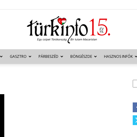
GASZTRO
PÁRBESZÉD
BÖNGÉSZDE
HASZNOS INFÓK
Türkinfo
K