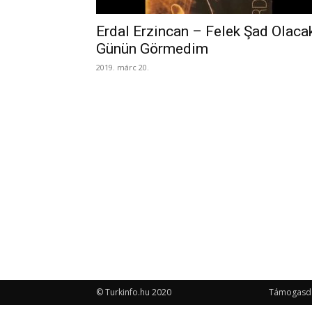
Erdal Erzincan – Felek Şad Olaca
Günün Görmedim
2019. márc 20.
© Turkinfo.hu 2020
Támogasd a