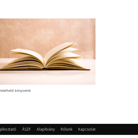
ndelhető könyveink
jékoztató
ÁSZF
Alapítvány
Rólunk
Kapcsolat