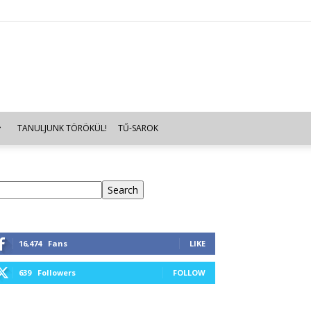
TANULJUNK TÖRÖKÜL!
TŰ-SAROK
eresés
Search
16,474
Fans
LIKE
639
Followers
FOLLOW