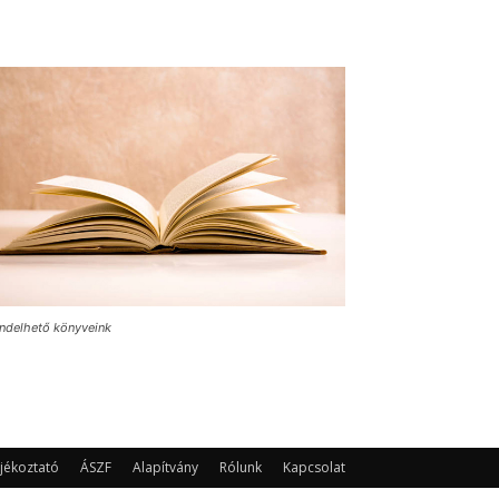
ndelhető könyveink
jékoztató
ÁSZF
Alapítvány
Rólunk
Kapcsolat