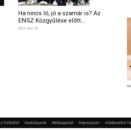
t
Ha nincs ló, jó a szamár is? Az
ENSZ Közgyűlése előtt...
2015. febr 10.
Re
 Türkinfót!
Kiadványaink
Médiaajánlat
Impresszum
Adatkezelési Tá