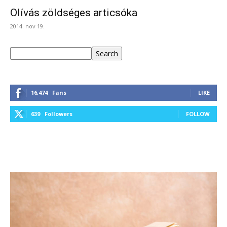
Olívás zöldséges articsóka
2014. nov 19.
Keresés
Search
16,474
Fans
LIKE
639
Followers
FOLLOW